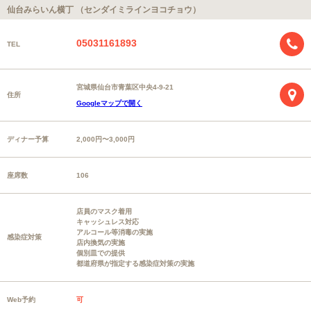
仙台みらいん横丁 （センダイミラインヨコチョウ）
05031161893
TEL
宮城県仙台市青葉区中央4-9-21
住所
Googleマップで開く
ディナー予算
2,000円〜3,000円
座席数
106
店員のマスク着用
キャッシュレス対応
アルコール等消毒の実施
感染症対策
店内換気の実施
個別皿での提供
都道府県が指定する感染症対策の実施
Web予約
可