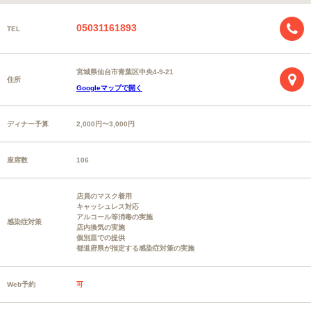
05031161893
TEL
宮城県仙台市青葉区中央4-9-21
住所
Googleマップで開く
ディナー予算
2,000円〜3,000円
座席数
106
店員のマスク着用
キャッシュレス対応
アルコール等消毒の実施
感染症対策
店内換気の実施
個別皿での提供
都道府県が指定する感染症対策の実施
Web予約
可