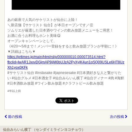
あの銀座で人気のサケリストが仙台に上陸！
＼新店舗【サケリスト 仙台】が本日オープンです／👏
ソムリエが厳選した日本酒やワインの飲み放題メニューをご用意！
お酒に合うお料理もホント美味😋
オープンキャンペーンとして、
《4/20〜5/8まで！メンバー登録をすると飲み放題プランが半額に！》
▼詳細はこちら▼
https://prtimes.jp/main/html/rd/p/000000010.000073514.html?
fbclid=IwAR1JxxvDGjmAP9jjM0bUJzA2PyXyjK4un1qSQ09USLe6HT8Uz
Xh1yox0KFk
#サケリスト仙台 #instasake #japnesesake #日本酒好きな人と繋がりた
い #仙台グルメ #日本酒女子 #仙台みらいん横丁 #仙台ディナー #肉 #海鮮
#日本酒飲み放題 #ワイン飲み放題 #クラフトビール飲み放題
4年以上前
前の投稿
次の投稿
仙台みらいん横丁 （センダイミラインヨコチョウ）